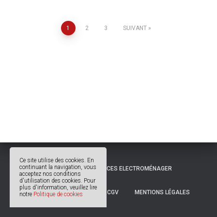
Pagination
1
2
3
SUIVANT
des
publications
Ce site utilise des cookies. En
continuant la navigation, vous
© 2018 OCCITANIE PIÈCES ELECTROMÉNAGER
acceptez nos conditions
d'utilisation des cookies. Pour
plus d'information, veuillez lire
POLITIQUE DE COOKIES
CGV
MENTIONS LÉGALES
notre
Politique de cookies