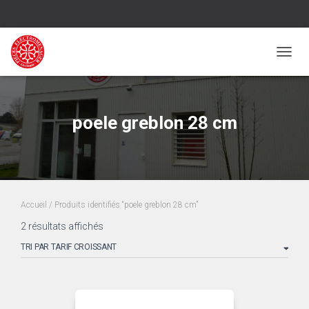
OUVRI
poele greblon 28 cm
Accueil
/ Produits identifiés “poele greblon 28 cm”
Trié
2 résultats affichés
par
prix
croissant