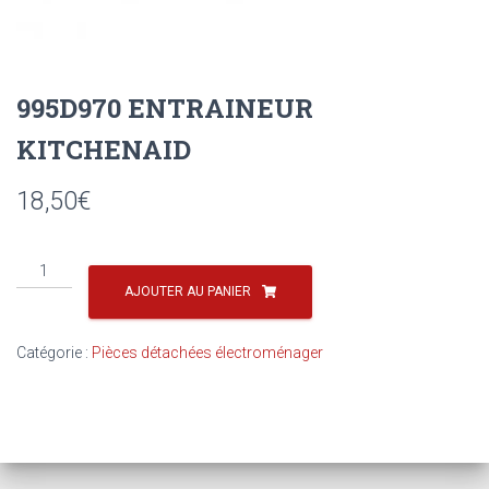
995D970 ENTRAINEUR
KITCHENAID
18,50
€
quantité
de
AJOUTER AU PANIER
995D970
ENTRAINEUR
Catégorie :
Pièces détachées électroménager
KITCHENAID