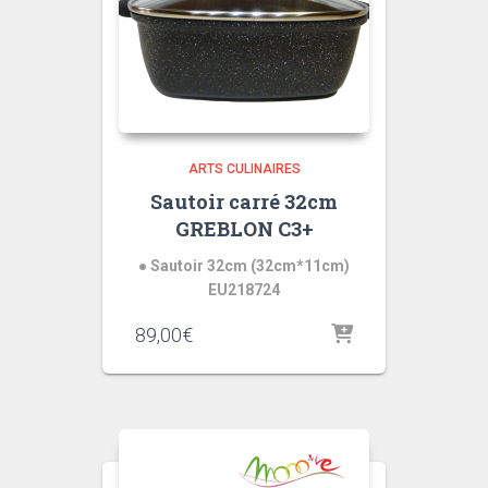
ARTS CULINAIRES
Sautoir carré 32cm
GREBLON C3+
● Sautoir 32cm (32cm*11cm)
EU218724
89,00
€