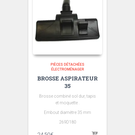
PIÈCES DÉTACHÉES
ÉLECTROMÉNAGER
BROSSE ASPIRATEUR
35
Brosse combiné sol dur, tapis
et moquette .
Embout diamètre 35 mm
269D180
24,50
€