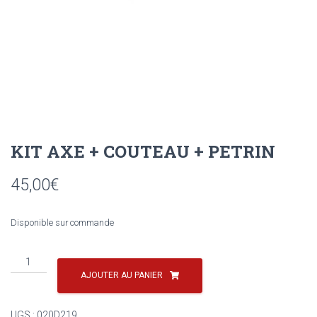
KIT AXE + COUTEAU + PETRIN
45,00
€
Disponible sur commande
quantité
de
AJOUTER AU PANIER
KIT
AXE
UGS :
020D219