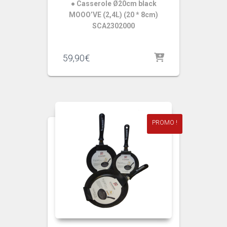
● Casserole Ø20cm black
MOOO’VE (2,4L) (20 * 8cm)
SCA2302000
59,90
€
PROMO !