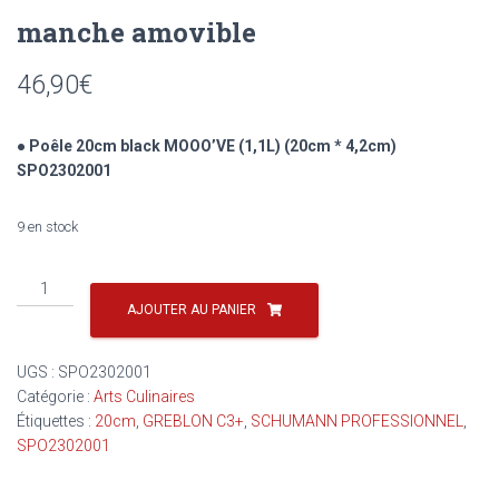
manche amovible
46,90
€
● Poêle 20cm black MOOO’VE
(1,1L) (20cm * 4,2cm)
SPO2302001
9 en stock
quantité
de
AJOUTER AU PANIER
Poêle
SCHUMANN
UGS :
SPO2302001
PROFESSIONNEL
Catégorie :
Arts Culinaires
D20cm
Étiquettes :
20cm
,
GREBLON C3+
,
SCHUMANN PROFESSIONNEL
,
avec
SPO2302001
manche
amovible