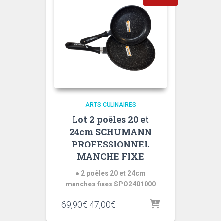
ARTS CULINAIRES
Lot 2 poêles 20 et
24cm SCHUMANN
PROFESSIONNEL
MANCHE FIXE
● 2 poêles 20 et 24cm
manches fixes SPO2401000
Le
Le
69,90
€
47,00
€
prix
prix