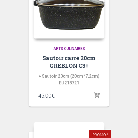
ARTS CULINAIRES
Sautoir carré 20cm
GREBLON C3+
● Sautoir 20cm (20cm*7,2cm)
EU218721
45,00
€
PROMO !