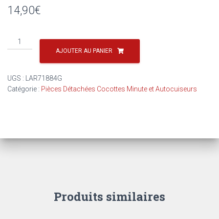
14,90
€
quantité
de
AJOUTER AU PANIER
Poignée
de
UGS :
LAR71884G
cuve
Catégorie :
Pièces Détachées Cocottes Minute et Autocuiseurs
Longue
cocotte
LACOR
MASTER
Produits similaires