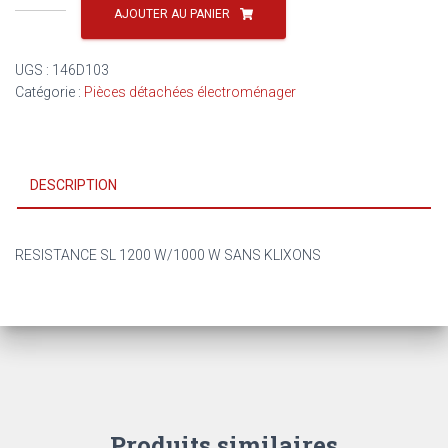
de
AJOUTER AU PANIER
RESISTANCE
SL
UGS :
146D103
1200
Catégorie :
Pièces détachées électroménager
W/1000
W
SANS
KLIXONS
DESCRIPTION
146D103
RESISTANCE SL 1200 W/1000 W SANS KLIXONS
Produits similaires