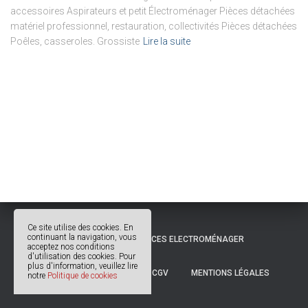
accessoires Aspirateurs et petit Électroménager Pièces détachées
matériel professionnel, restauration, collectivités Pièces détachées
Poêles, casseroles. Grossiste
Lire la suite
Ce site utilise des cookies. En
continuant la navigation, vous
© 2018 OCCITANIE PIÈCES ELECTROMÉNAGER
acceptez nos conditions
d'utilisation des cookies. Pour
plus d'information, veuillez lire
POLITIQUE DE COOKIES
CGV
MENTIONS LÉGALES
notre
Politique de cookies