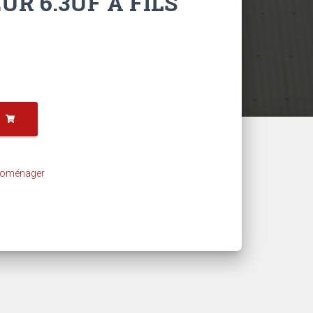
R 6.3UF A FILS
troménager