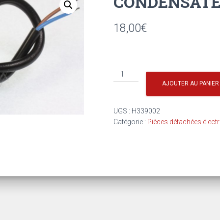
CONDENSATEU
18,00
€
quantité
de
AJOUTER AU PANIER
CONDENSATEUR
6.3UF
UGS :
H339002
A
Catégorie :
Pièces détachées élec
FILS