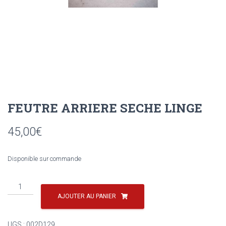
FEUTRE ARRIERE SECHE LINGE
45,00
€
Disponible sur commande
quantité
de
AJOUTER AU PANIER
FEUTRE
ARRIERE
UGS :
002D129