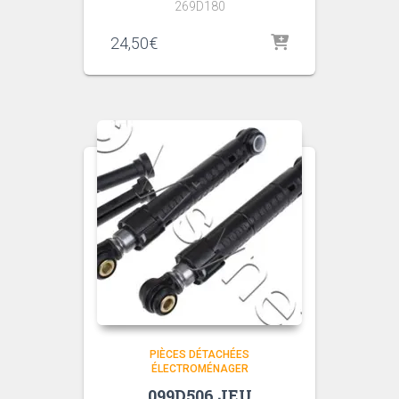
269D180
24,50
€
PIÈCES DÉTACHÉES
ÉLECTROMÉNAGER
099D506 JEU